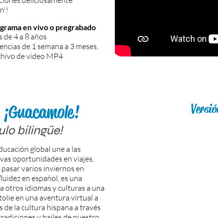
ciones deliciosamente
n'!
ograma en
vivo o pregrabado
s de 4 a 8 años
encias de 1 semana a 3 meses,
hivo de video MP4
e ¡Guacamole!
Versió
lo bilingüe!
ducación global une a las
evas oportunidades en viajes,
 pasar varios inviernos en
fluidez en español, es una
a otros idiomas y culturas a una
olie en una aventura virtual a
s de la cultura hispana a través
radiciones y bailes de nuestro