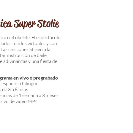
ca Super Stolie
ica o el ukelele. El espectáculo
rtidos fondos virtuales y con
Las canciones atraen a la
ar, instrucción de baile,
e adivinanzas y una fiesta de
ograma en
vivo o pregrabado
, español o bilingüe
s de 3 a 8 años
encias de 1 semana a 3 meses,
hivo de video MP4