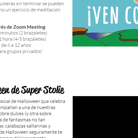
 pulseras sin terminar se pueden
mo un ejercicio de meditación
avés de Zoom Meeting
 minutos (2 brazaletes)
1 hora (4-5 brazaletes)
 de 6 a 12 años
ara grupos privados!
een de Super Stolie
usical de Halloween que celebra
compañan a una de nuestras
obre dulces (y otra sobre
ria de fantasmas no tan
s, calabazas saltarinas y
tu de Halloween seguramente te