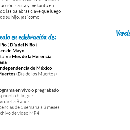
rucción, canta y lee tanto en
do las palabras clave que luego
 de su hijo, ¡así como
Versi
ulo en celebración de:
Niño
(
Día del Niño
)
nco de Mayo
ctubre
Mes de la Herencia
ana
 Independencia de México
Muertos
(Día de los Muertos)
rograma en
vivo o pregrabado
spañol o bilingüe
os de 4 a 8 años
cencias de 1 semana a 3 meses,
chivo de video MP4