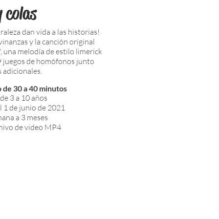
 colas
aleza dan vida a las historias!
inanzas y la canción original
, una melodía de estilo limerick
19 juegos de homófonos junto
 adicionales.
de 30 a 40 minutos
 de 3 a 10 años
l 1 de junio de 2021
mana a 3 meses
hivo de video MP4
¡Manténgas